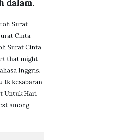
h dalam.
ntoh Surat
urat Cinta
oh Surat Cinta
ort that might
ahasa Inggris.
u tk kesabaran
t Untuk Hari
best among