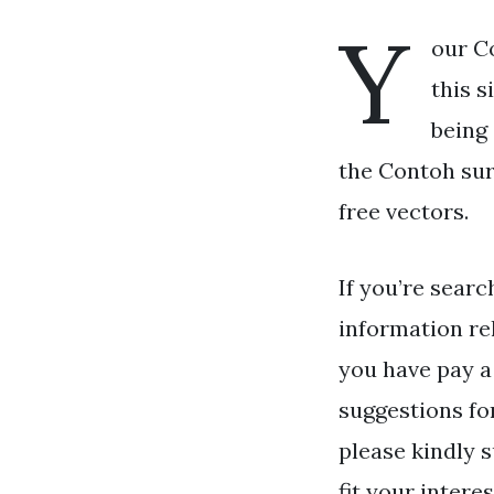
Y
our Co
this s
being
the Contoh sura
free vectors.
If you’re searc
information re
you have pay a 
suggestions fo
please kindly 
fit your interes