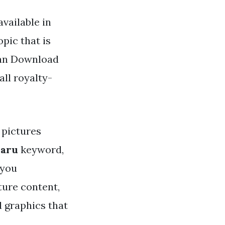
vailable in
opic that is
 can Download
all royalty-
pictures
baru
keyword,
 you
ture content,
d graphics that