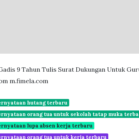
adis 9 Tahun Tulis Surat Dukungan Untuk Guru
om m.fimela.com
ernyataan hutang terbaru
ernyataan orang tua untuk sekolah tatap muka terba
ernyataan lupa absen kerja terbaru
ernyataan orang tua untuk kerja terbaru