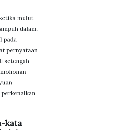
etika mulut
g ampuh dalam.
l pada
rat pernyataan
di setengah
permohonan
ayuan
k perkenalkan
a-kata