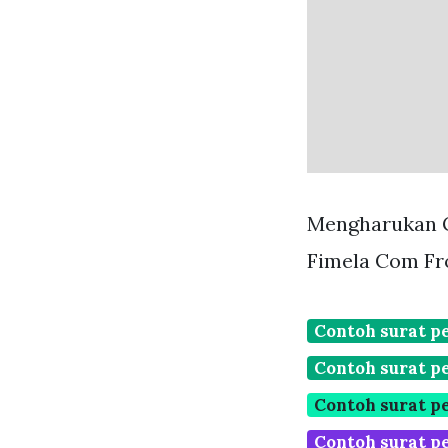
Mengharukan G
Fimela Com Fr
Contoh surat p
Contoh surat p
Contoh surat p
Contoh surat p